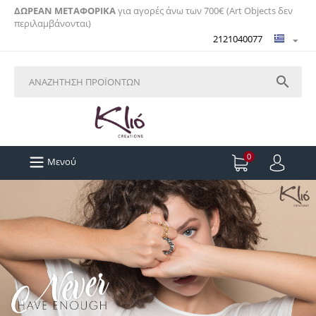
ΔΩΡΕΑΝ ΜΕΤΑΦΟΡΙΚΑ
για αγορές άνω των 700€ (Art Objects δεν
περιλαμβάνονται)
2121040077

0
Μενού