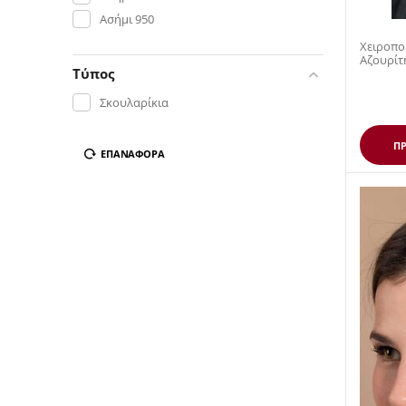
Ασήμι 950
Χειροπο
Αζουρίτ
Τύπος
Σκουλαρίκια
ΠΡ
ΕΠΑΝΑΦΟΡΆ