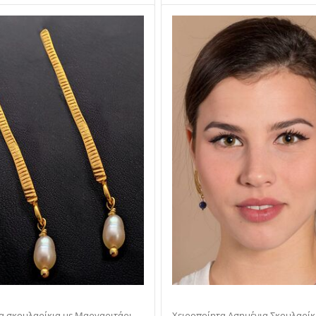
α σκουλαρίκια με Μαργαριτάρι
Χειροποίητα Ασημένια Σκουλαρίκια σε