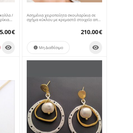
κολλα /
Ασημένια χειροποίητα σκουλαρίκια σε
σχήμα κύκλου με κρεμαστό στοιχείο από
κοράλλι
5.00
€
210.00
€


Μη Διαθέσιμο
