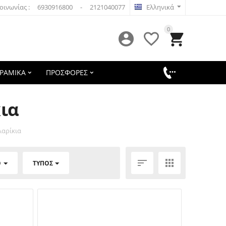
οινωνίας :
6930916800
-
2121040077
Ελληνικά
0



ΕΡΑΜΙΚΑ
ΠΡΟΣΦΟΡΕΣ
ια
λαρίκια


Ό
ΤΎΠΟΣ