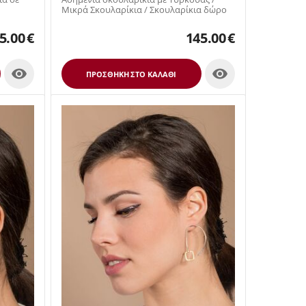
Μικρά Σκουλαρίκια / Σκουλαρίκια δώρο
5.00
€
145.00
€


ΠΡΟΣΘΉΚΗ ΣΤΟ ΚΑΛΆΘΙ