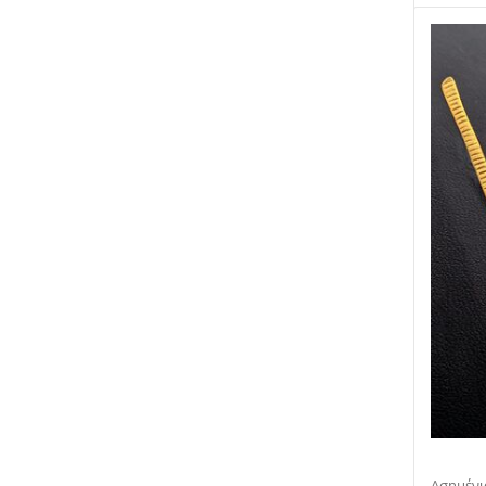
Ασημένι