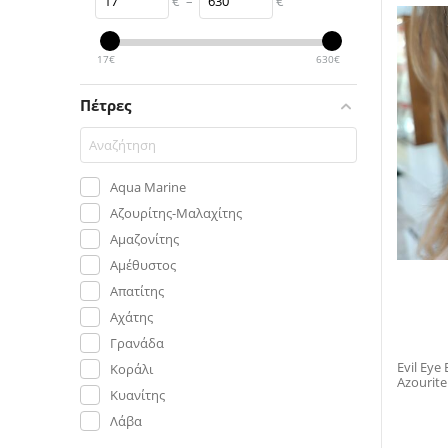
€
–
€
17
€
630
€
Πέτρες
Aqua Marine
Αζουρίτης-Μαλαχίτης
Αμαζονίτης
Αμέθυστος
Απατίτης
Αχάτης
Γρανάδα
Evil Eye E
Κοράλι
Azourite
Κυανίτης
Λάβα
Λάπις Λαζουλι