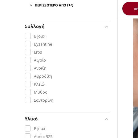
(12)
ΠΕΡΙΣΣΌΤΕΡΟ ΑΠΌ

Μαλαχίτης
ΠΡ
Μαργαριτάρι
Μαύρο Τυρκουάζ
Συλλογή
Νεφρίτης
Bijoux
Πράσινο Τυρκουάζ
Byzantine
Ρουμπίνι
Eros
Σιτρίνη-Κιτρίνη
Αιγαίο
Τυρκουάζ
Ανοιξη
Χαλαζίας
Αφροδίτη
Χρυσόκολλα
Κλειώ
Χωρίς Πέτρα
Μύθος
Σαντορίνη
Υλικό
Bijoux
Ασήμι 925