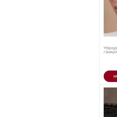
Υπέροχα
/ Διακριτικά
σκουλαρί
ΠΡ