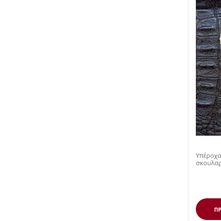
Υπέροχα
σκουλαρίκ
Τουρκο
ΠΡ