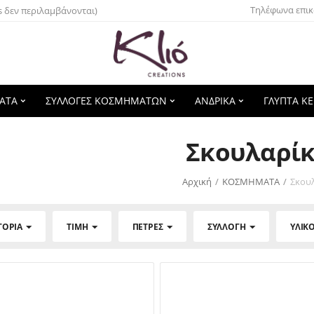
Τηλέφωνα επικ
s δεν περιλαμβάνονται)
ΑΤΑ
ΣΥΛΛΟΓΕΣ ΚΟΣΜΗΜΑΤΩΝ
ΑΝΔΡΙΚΑ
ΓΛΥΠΤΑ Κ
Σκουλαρίκ
Αρχική
/
ΚΟΣΜΗΜΑΤΑ
/
Σκου
ΓΟΡΊΑ
ΤΙΜΉ
ΠΈΤΡΕΣ
ΣΥΛΛΟΓΉ
ΥΛΙΚ