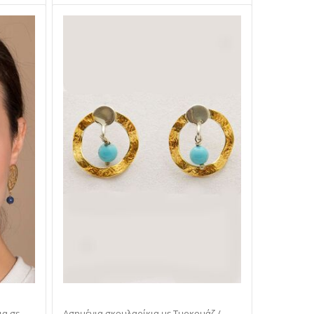
Ασημένια σκουλαρίκια με Τυρκουάζ /