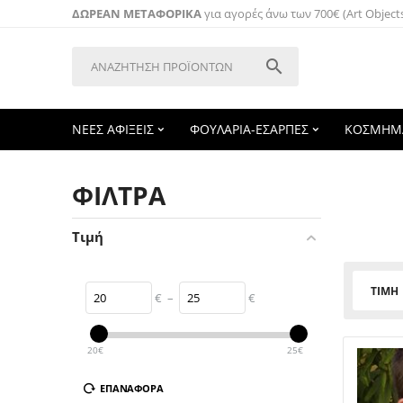
ΔΩΡΕΑΝ ΜΕΤΑΦΟΡΙΚΑ
για αγορές άνω των 700€ (Art Object

ΝΕΕΣ ΑΦΙΞΕΙΣ
ΦΟΥΛΑΡΙΑ-ΕΣΑΡΠΕΣ
ΚΟΣΜΗΜ
ΦΙΛΤΡΑ
Τιμή
ΤΙΜΉ
€
–
€
20
€
25
€
ΕΠΑΝΑΦΟΡΆ