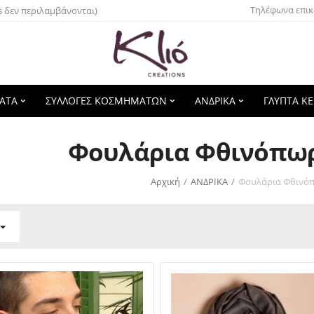
Τηλέφωνα επικ
s δεν περιλαμβάνονται)
ΑΤΑ
ΣΥΛΛΟΓΕΣ ΚΟΣΜΗΜΑΤΩΝ
ΑΝΔΡΙΚΑ
ΓΛΥΠΤΑ Κ
Φουλάρια Φθινόπωρ
Αρχική
/
ΑΝΔΡΙΚΑ
/
Φουλάρια Φθινό