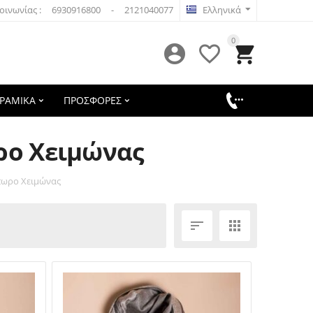
οινωνίας :
6930916800
-
2121040077
Ελληνικά
0



ΕΡΑΜΙΚΑ
ΠΡΟΣΦΟΡΕΣ
ο Χειμώνας
πωρο Χειμώνας

