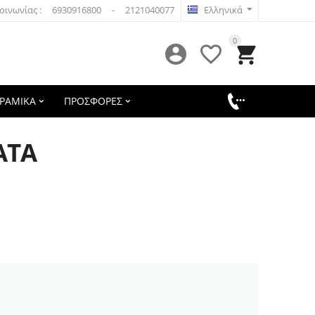
οινωνίας :
6930916800
-
2121040077
Ελληνικά
0



ΕΡΑΜΙΚΑ
ΠΡΟΣΦΟΡΕΣ
ΑΤΑ