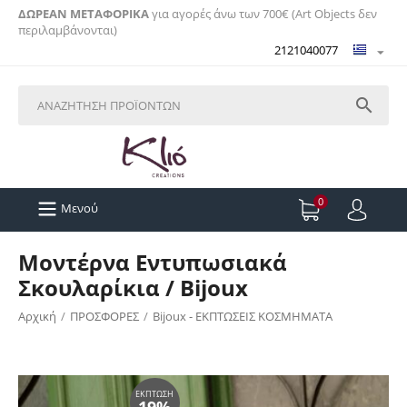
ΔΩΡΕΑΝ ΜΕΤΑΦΟΡΙΚΑ
για αγορές άνω των 700€ (Art Objects δεν
περιλαμβάνονται)
2121040077

0
Μενού
Μοντέρνα Εντυπωσιακά
Σκουλαρίκια / Bijoux
Αρχική
/
ΠΡΟΣΦΟΡΕΣ
/
Bijoux - ΕΚΠΤΩΣΕΙΣ ΚΟΣΜΗΜΑΤΑ
ΈΚΠΤΩΣΗ
19%