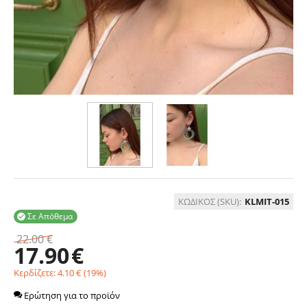
ΚΩΔΙΚΟΣ (SKU):
KLMIT-015
Σε Απόθεμα

22.00
€
17.90
€
Κερδίζετε:
4.10
€
(
19
%)
Ερώτηση για το προϊόν