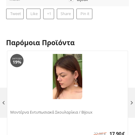
Tweet
Like
+1
Share
Pin it
Παρόμοια Προϊόντα
ΈΚΠΤΩΣΗ
19%

Μοντέρνα Εντυπωσιακά Σκουλαρίκια / Bijoux
17.90
€
22.00
€