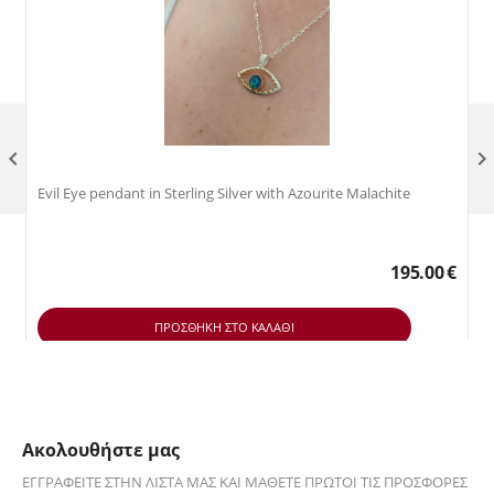

Evil Eye pendant in Sterling Silver with Azourite Malachite
195.00
€
ΠΡΟΣΘΉΚΗ ΣΤΟ ΚΑΛΆΘΙ
Ακολουθήστε μας
ΕΓΓΡΑΦΕΊΤΕ ΣΤΗΝ ΛΊΣΤΑ ΜΑΣ ΚΑΙ ΜΆΘΕΤΕ ΠΡΏΤΟΙ ΤΙΣ ΠΡΟΣΦΟΡΈΣ