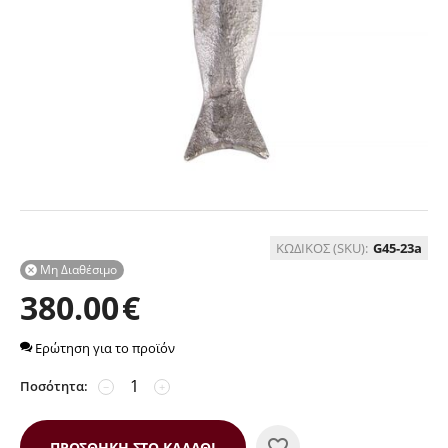
ΚΩΔΙΚΟΣ (SKU):
G45-23a
Μη Διαθέσιμο

380.00
€
Ερώτηση για το προϊόν
Ποσότητα:
−
+
ΠΡΟΣΘΉΚΗ ΣΤΟ ΚΑΛΆΘΙ