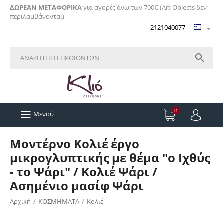
ΔΩΡΕΑΝ ΜΕΤΑΦΟΡΙΚΑ
για αγορές άνω των 700€ (Art Objects δεν
περιλαμβάνονται)
2121040077

0
Μενού
Μοντέρνο Κολιέ έργο
μικρογλυπτικής με θέμα "ο Ιχθύς
- το Ψάρι" / Κολιέ Ψάρι /
Ασημένιο μασίφ Ψάρι
Αρχική
/
ΚΟΣΜΗΜΑΤΑ
/
Κολιέ