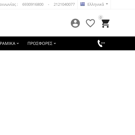
οινωνίας :
6930916800
-
2121040077
Ελληνικά
0



ΕΡΑΜΙΚΑ
ΠΡΟΣΦΟΡΕΣ