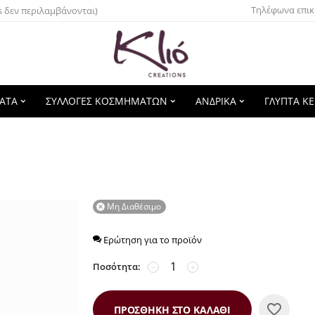
Τηλέφωνα επικ
s δεν περιλαμβάνονται)
ΑΤΑ
ΣΥΛΛΟΓΕΣ ΚΟΣΜΗΜΑΤΩΝ
ΑΝΔΡΙΚΑ
ΓΛΥΠΤΑ Κ
Μη Διαθέσιμο

Ερώτηση για το προϊόν
Ποσότητα:
−
+
ΠΡΟΣΘΉΚΗ ΣΤΟ ΚΑΛΆΘΙ